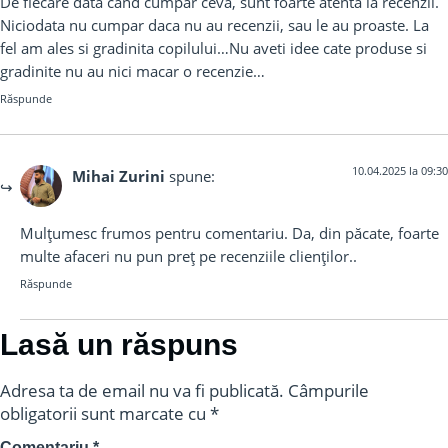
De fiecare data cand cumpar ceva, sunt foarte atenta la recenzii.
Niciodata nu cumpar daca nu au recenzii, sau le au proaste. La
fel am ales si gradinita copilului…Nu aveti idee cate produse si
gradinite nu au nici macar o recenzie…
Răspunde
10.04.2025 la 09:30
Mihai Zurini
spune:
Mulțumesc frumos pentru comentariu. Da, din păcate, foarte
multe afaceri nu pun preț pe recenziile clienților..
Răspunde
Lasă un răspuns
Adresa ta de email nu va fi publicată.
Câmpurile
obligatorii sunt marcate cu
*
Comentariu
*