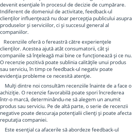
devenit esențiale în procesul de decizie de cumpărare.
Indiferent de domeniul de activitate, feedback-ul
clienților influențează nu doar percepția publicului asupra
produselor și serviciilor, ci și succesul general al
companiilor.
Recenziile oferă o fereastră către experiențele
clienților. Acestea ajută atât consumatorii, cât și
companiile să înțeleagă mai bine ce funcționează și ce nu.
O recenzie pozitivă poate sublinia calitățile unui produs
sau serviciu, în timp ce feedback-ul negativ poate
evidenția probleme ce necesită atenție.
Mulți dintre noi consultăm recenziile înainte de a face o
achiziție. O recenzie favorabilă poate spori încrederea
într-o marcă, determinându-ne să alegem un anumit
produs sau serviciu. Pe de altă parte, o serie de recenzii
negative poate descuraja potențialii clienți și poate afecta
reputația companiei.
Este esențial ca afacerile să abordeze feedback-ul