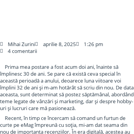
Mihai Zurini
aprilie 8, 2025
1:26 pm
4 comentarii
Prima mea postare a fost acum doi ani, înainte să
împlinesc 30 de ani. Se pare că există ceva special în
această perioadă a anului, deoarece luna viitoare voi
împlini 32 de ani și m-am hotărât să scriu din nou. De data
aceasta, sunt determinat să postez săptămânal, abordând
teme legate de vânzări și marketing, dar și despre hobby-
uri și lucruri care mă pasionează.
Recent, în timp ce încercam să comand un furtun de
curte pe eMag împreună cu soția, mi-am dat seama din
nou de importanța recenziilor. În era digitală, acestea au