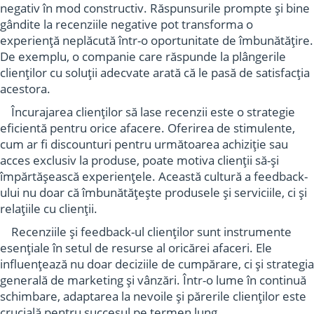
negativ în mod constructiv. Răspunsurile prompte și bine
gândite la recenziile negative pot transforma o
experiență neplăcută într-o oportunitate de îmbunătățire.
De exemplu, o companie care răspunde la plângerile
clienților cu soluții adecvate arată că le pasă de satisfacția
acestora.
Încurajarea clienților să lase recenzii este o strategie
eficientă pentru orice afacere. Oferirea de stimulente,
cum ar fi discounturi pentru următoarea achiziție sau
acces exclusiv la produse, poate motiva clienții să-și
împărtășească experiențele. Această cultură a feedback-
ului nu doar că îmbunătățește produsele și serviciile, ci și
relațiile cu clienții.
Recenziile și feedback-ul clienților sunt instrumente
esențiale în setul de resurse al oricărei afaceri. Ele
influențează nu doar deciziile de cumpărare, ci și strategia
generală de marketing și vânzări. Într-o lume în continuă
schimbare, adaptarea la nevoile și părerile clienților este
crucială pentru succesul pe termen lung.