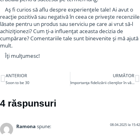
Aș fi curios să aflu despre experiențele tale! Ai avut o
reacție pozitivă sau negativă în ceea ce privește recenziile
lăsate pentru un produs sau serviciu pe care ai vrut să-l
achiziționezi? Cum ți-a influențat aceasta decizia de
cumpărare? Comentariile tale sunt binevenite și mă ajută
mult.
Îți mulțumesc!
ANTERIOR
URMĂTOR
Soon to be 30
Importanța fidelizării clienților în vânzări
4 răspunsuri
08.04.2025 la 15:42
Ramona
spune: